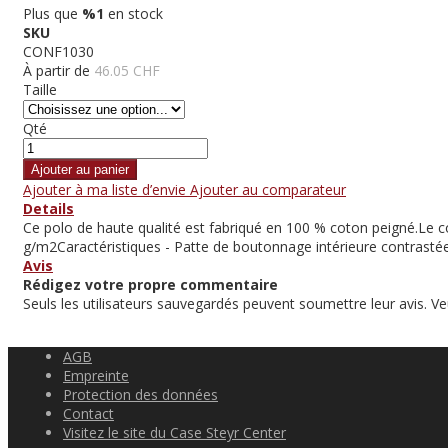
Plus que
%1
en stock
SKU
CONF1030
À partir de
46.05 CHF
Taille
Qté
Ajouter au panier
Ajouter à ma liste d’envie
Ajouter au comparateur
Details
Ce polo de haute qualité est fabriqué en 100 % coton peigné.Le c
g/m2Caractéristiques - Patte de boutonnage intérieure contrastée
Avis
Rédigez votre propre commentaire
Seuls les utilisateurs sauvegardés peuvent soumettre leur avis. Ve
AGB
Empreinte
Protection des données
Contact
Visitez le site du Case Steyr Center