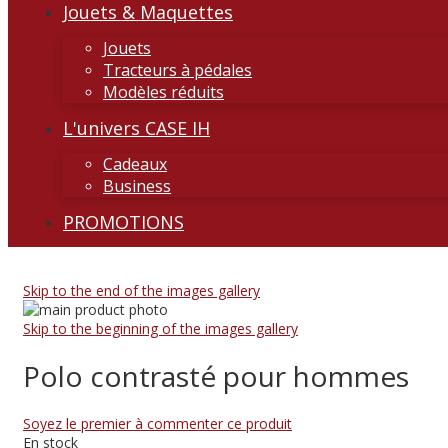
Jouets & Maquettes
Jouets
Tracteurs à pédales
Modèles réduits
L'univers CASE IH
Cadeaux
Business
PROMOTIONS
Skip to the end of the images gallery
Skip to the beginning of the images gallery
Polo contrasté pour hommes
Soyez le premier à commenter ce produit
En stock