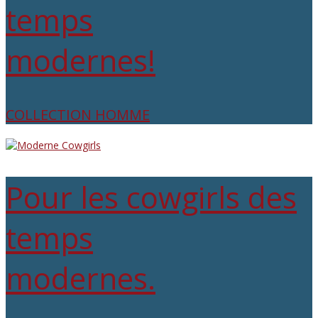
temps
modernes!
COLLECTION HOMME
Pour les cowgirls des
temps
modernes.