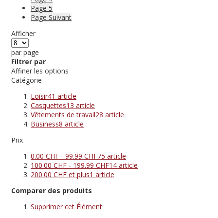
Page
5
Page
Suivant
Afficher
par page
Filtrer par
Affiner les options
Catégorie
Loisir
41
article
Casquettes
13
article
Vêtements de travail
28
article
Business
8
article
Prix
0.00 CHF
-
99.99 CHF
75
article
100.00 CHF
-
199.99 CHF
14
article
200.00 CHF
et plus
1
article
Comparer des produits
Supprimer cet Élément