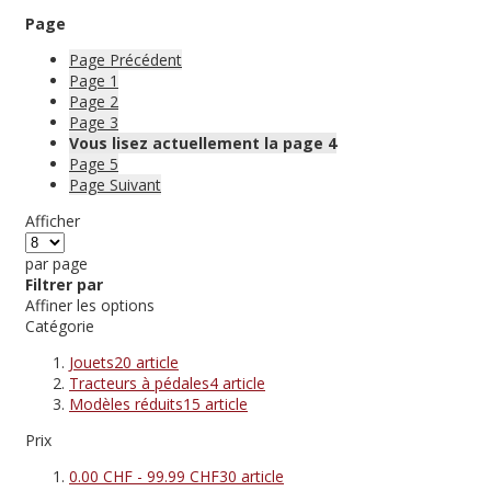
Page
Page
Précédent
Page
1
Page
2
Page
3
Vous lisez actuellement la page
4
Page
5
Page
Suivant
Afficher
par page
Filtrer par
Affiner les options
Catégorie
Jouets
20
article
Tracteurs à pédales
4
article
Modèles réduits
15
article
Prix
0.00 CHF
-
99.99 CHF
30
article