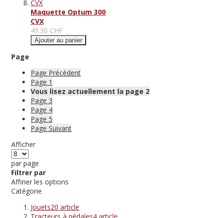
Maquette Optum 300
CVX
49.30 CHF
Ajouter au panier
Page
Page
Précédent
Page
1
Vous lisez actuellement la page
2
Page
3
Page
4
Page
5
Page
Suivant
Afficher
par page
Filtrer par
Affiner les options
Catégorie
Jouets
20
article
Tracteurs à pédales
4
article