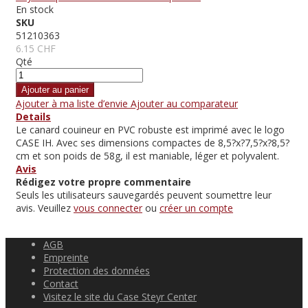
En stock
SKU
51210363
6.15 CHF
Qté
Ajouter au panier
Ajouter à ma liste d’envie
Ajouter au comparateur
Details
Le canard couineur en PVC robuste est imprimé avec le logo
CASE IH. Avec ses dimensions compactes de 8,5?x?7,5?x?8,5?
cm et son poids de 58g, il est maniable, léger et polyvalent.
Avis
Rédigez votre propre commentaire
Seuls les utilisateurs sauvegardés peuvent soumettre leur
avis. Veuillez
vous connecter
ou
créer un compte
AGB
Empreinte
Protection des données
Contact
Visitez le site du Case Steyr Center