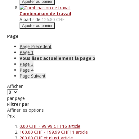
Ajouter au panier
Combinaison de travail
À partir de
126.80 CHF
Ajouter au panier
Page
Page
Précédent
Page
1
Vous lisez actuellement la page
2
Page
3
Page
4
Page
Suivant
Afficher
par page
Filtrer par
Affiner les options
Prix
0.00 CHF
-
99.99 CHF
16
article
100.00 CHF
-
199.99 CHF
11
article
200.00 CHF
et plus
1
article