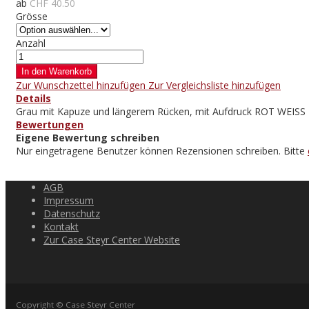
ab
CHF 40.50
Grösse
Anzahl
In den Warenkorb
Zur Wunschzettel hinzufügen
Zur Vergleichsliste hinzufügen
Details
Grau mit Kapuze und längerem Rücken, mit Aufdruck ROT WEISS R
Bewertungen
Eigene Bewertung schreiben
Nur eingetragene Benutzer können Rezensionen schreiben. Bitte
AGB
Impressum
Datenschutz
Kontakt
Zur Case Steyr Center Website
Copyright © Case Steyr Center