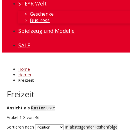
STEYR Welt
Geschenke
Business
Spielzeug und Modelle
SALE
Home
Herren
Freizeit
Freizeit
Ansicht als
Raster
Liste
Artikel
1
-
8
von
46
Sortieren nach
In absteigender Reihenfolge