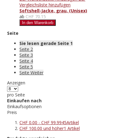
Vergleichsliste hinzufügen
Softshell-Jacke, grau, (Unisex)
ab
CHF 70.15
In den Warenkorb
Seite
Sie lesen gerade Seite
1
Seite
2
Seite
3
Seite
4
Seite
5
Seite
Weiter
Anzeigen
pro Seite
Einkaufen nach
Einkaufsoptionen
Preis
CHF 0.00
-
CHF 99.99
45
Artikel
CHF 100.00
und höher
1
Artikel