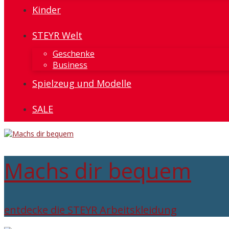
Kinder
STEYR Welt
Geschenke
Business
Spielzeug und Modelle
SALE
Machs dir bequem
entdecke die STEYR Arbeitskleidung