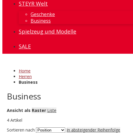
STEYR Welt
Geschenke
Business
Spielzeug und Modelle
SALE
Home
Herren
Business
Business
Ansicht als
Raster
Liste
4
Artikel
Sortieren nach
In absteigender Reihenfolge