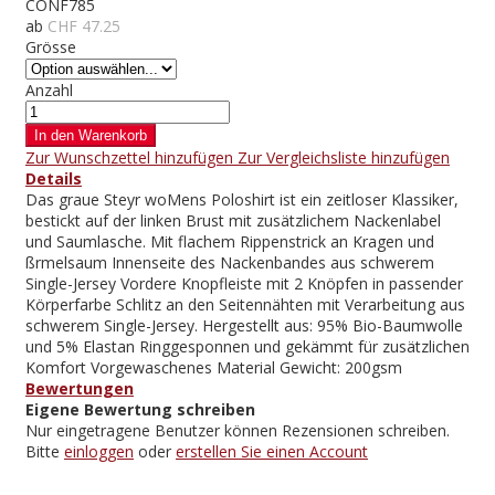
CONF785
ab
CHF 47.25
Grösse
Anzahl
In den Warenkorb
Zur Wunschzettel hinzufügen
Zur Vergleichsliste hinzufügen
Details
Das graue Steyr woMens Poloshirt ist ein zeitloser Klassiker,
bestickt auf der linken Brust mit zusätzlichem Nackenlabel
und Saumlasche. Mit flachem Rippenstrick an Kragen und
ßrmelsaum Innenseite des Nackenbandes aus schwerem
Single-Jersey Vordere Knopfleiste mit 2 Knöpfen in passender
Körperfarbe Schlitz an den Seitennähten mit Verarbeitung aus
schwerem Single-Jersey. Hergestellt aus: 95% Bio-Baumwolle
und 5% Elastan Ringgesponnen und gekämmt für zusätzlichen
Komfort Vorgewaschenes Material Gewicht: 200gsm
Bewertungen
Eigene Bewertung schreiben
Nur eingetragene Benutzer können Rezensionen schreiben.
Bitte
einloggen
oder
erstellen Sie einen Account