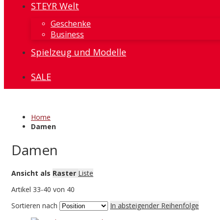
STEYR Welt
Geschenke
Business
Spielzeug und Modelle
SALE
Home
Damen
Damen
Ansicht als
Raster
Liste
Artikel
33
-
40
von
40
Sortieren nach
In absteigender Reihenfolge