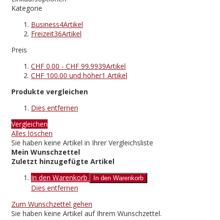
Kategorie
Business
4
Artikel
Freizeit
36
Artikel
Preis
CHF 0.00
-
CHF 99.99
39
Artikel
CHF 100.00
und höher
1
Artikel
Produkte vergleichen
Dies entfernen
Vergleichen
Alles löschen
Sie haben keine Artikel in Ihrer Vergleichsliste
Mein Wunschzettel
Zuletzt hinzugefügte Artikel
In den Warenkorb
In den Warenkorb
Dies entfernen
Zum Wunschzettel gehen
Sie haben keine Artikel auf Ihrem Wunschzettel.