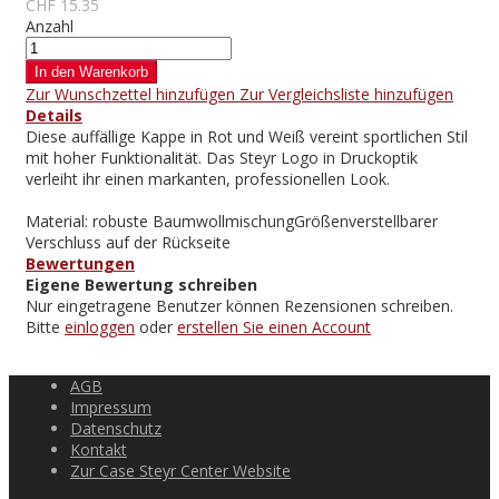
CHF 15.35
Anzahl
In den Warenkorb
Zur Wunschzettel hinzufügen
Zur Vergleichsliste hinzufügen
Details
Diese auffällige Kappe in Rot und Weiß vereint sportlichen Stil
mit hoher Funktionalität. Das Steyr Logo in Druckoptik
verleiht ihr einen markanten, professionellen Look.
Material: robuste BaumwollmischungGrößenverstellbarer
Verschluss auf der Rückseite
Bewertungen
Eigene Bewertung schreiben
Nur eingetragene Benutzer können Rezensionen schreiben.
Bitte
einloggen
oder
erstellen Sie einen Account
AGB
Impressum
Datenschutz
Kontakt
Zur Case Steyr Center Website