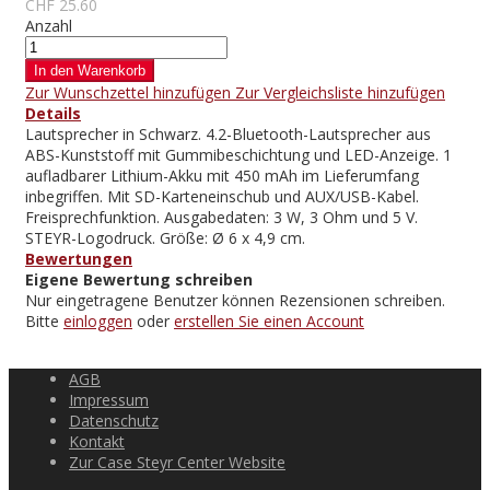
CHF 25.60
Anzahl
In den Warenkorb
Zur Wunschzettel hinzufügen
Zur Vergleichsliste hinzufügen
Details
Lautsprecher in Schwarz. 4.2-Bluetooth-Lautsprecher aus
ABS-Kunststoff mit Gummibeschichtung und LED-Anzeige. 1
aufladbarer Lithium-Akku mit 450 mAh im Lieferumfang
inbegriffen. Mit SD-Karteneinschub und AUX/USB-Kabel.
Freisprechfunktion. Ausgabedaten: 3 W, 3 Ohm und 5 V.
STEYR-Logodruck. Größe: Ø 6 x 4,9 cm.
Bewertungen
Eigene Bewertung schreiben
Nur eingetragene Benutzer können Rezensionen schreiben.
Bitte
einloggen
oder
erstellen Sie einen Account
AGB
Impressum
Datenschutz
Kontakt
Zur Case Steyr Center Website