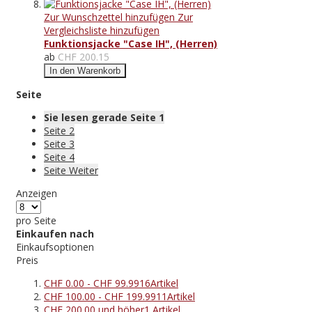
Zur Wunschzettel hinzufügen
Zur
Vergleichsliste hinzufügen
Funktionsjacke "Case IH", (Herren)
ab
CHF 200.15
In den Warenkorb
Seite
Sie lesen gerade Seite
1
Seite
2
Seite
3
Seite
4
Seite
Weiter
Anzeigen
pro Seite
Einkaufen nach
Einkaufsoptionen
Preis
CHF 0.00
-
CHF 99.99
16
Artikel
CHF 100.00
-
CHF 199.99
11
Artikel
CHF 200.00
und höher
1
Artikel