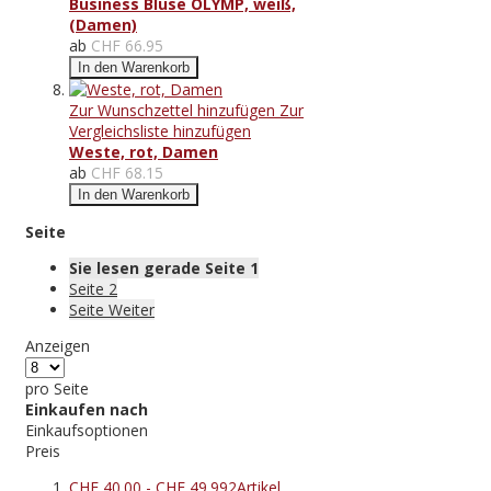
Business Bluse OLYMP, weiß,
(Damen)
ab
CHF 66.95
In den Warenkorb
Zur Wunschzettel hinzufügen
Zur
Vergleichsliste hinzufügen
Weste, rot, Damen
ab
CHF 68.15
In den Warenkorb
Seite
Sie lesen gerade Seite
1
Seite
2
Seite
Weiter
Anzeigen
pro Seite
Einkaufen nach
Einkaufsoptionen
Preis
CHF 40.00
-
CHF 49.99
2
Artikel